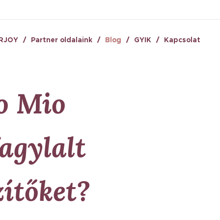
RJOY
Partner oldalaink
Blog
GYIK
Kapcsolat
o Mio
fagylalt
ítőket?