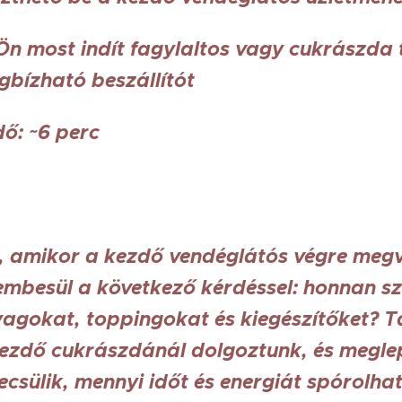
: Ön most indít fagylaltos vagy cukrászda
gbízható beszállítót
dő: ~6 perc
t, amikor a kezdő vendéglátós végre megv
embesül a következő kérdéssel: honnan s
agokat, toppingokat és kiegészítőket? T
ezdő cukrászdánál dolgoztunk, és megle
csülik, mennyi időt és energiát spórolhat