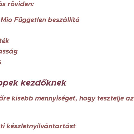
ás röviden:
Mio Független beszállító
g ✅
zték ✅
lmasság ✅
ás ✅
ippek kezdőknek
lőre kisebb mennyiséget, hogy tesztelje a
ti készletnyilvántartást