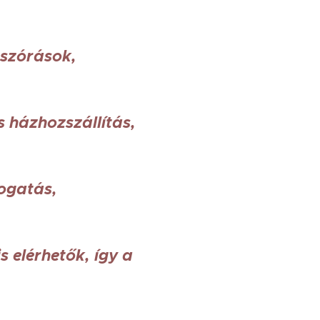
 szórások,
s házhozszállítás,
ogatás,
 elérhetők, így a