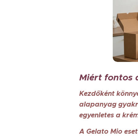
Miért fontos 
Kezdőként könnye
alapanyag gyakra
egyenletes a kré
A Gelato Mio eset