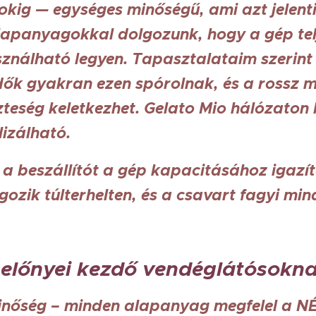
kig — egységes minőségű, ami azt jelenti
lapanyagokkal dolgozunk, hogy a gép tel
ználható legyen. Tapasztalataim szerint 
ők gyakran ezen spórolnak, és a rossz m
eség keletkezhet. Gelato Mio hálózaton b
izálható.
a beszállítót a gép kapacitásához igazít
ozik túlterhelten, és a csavart fagyi mi
 előnyei kezdő vendéglátósokn
nőség – minden alapanyag megfelel a NÉ