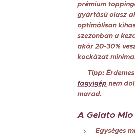
prémium toppingo
gyártású olasz a
optimálisan kihas
szezonban a kezd
akár 20-30% veszt
kockázat minimal
💡 Tipp: Érdemes 
fagyigép
nem dolg
marad.
A Gelato Mio
Egységes mi