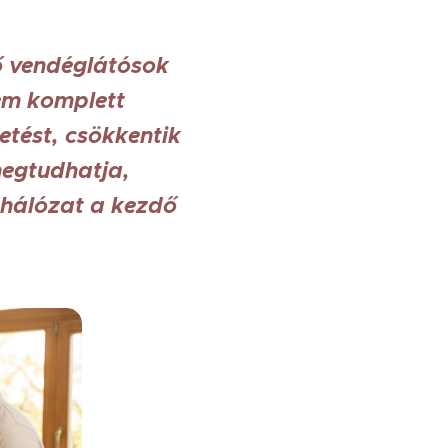
ő vendéglátósok
em komplett
etést, csökkentik
 megtudhatja,
a hálózat a kezdő