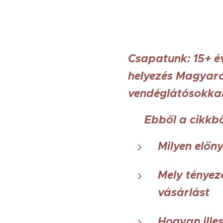
Csapatunk: 15+ é
helyezés Magyaro
vendéglátósokkal
📌 Ebből a cikkb
Milyen előn
Mely tényez
vásárlást
Hogyan ille