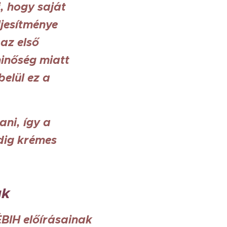
, hogy saját
jesítménye
az első
inőség miatt
elül ez a
ani, így a
ndig krémes
ak
BIH előírásainak