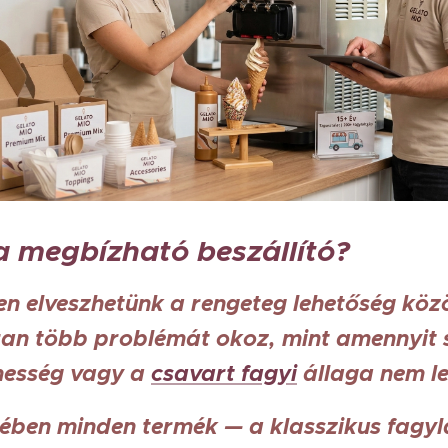
a megbízható beszállító?
n elveszhetünk a rengeteg lehetőség közö
n több problémát okoz, mint amennyit 
messég vagy a
csavart fagyi
állaga nem le
ében minden termék — a klasszikus fagyla