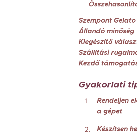
📊 Összehasonlít
Szempont Gelato 
Állandó minősé
Kiegészítő válas
Szállítási ruga
Kezdő támogat
Gyakorlati t
Rendeljen e
a gépet
Készítsen he