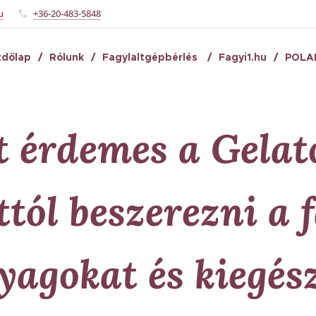
u
+36-20-483-5848
zdőlap
Rólunk
Fagylaltgépbérlés
Fagyi1.hu
POLA
t érdemes a Gelat
tól beszerezni a 
yagokat és kiegész