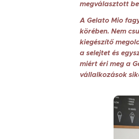
megválasztott bes
A Gelato Mio fag
körében. Nem csu
kiegészítő megold
a selejtet és egy
miért éri meg a G
vállalkozások sik