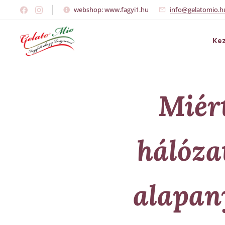
webshop: www.fagyi1.hu
info@gelatomio.h
Ke
Miér
hálózat
alapan