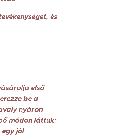
 tevékenységet, és
ásárolja első
zerezze be a
avaly nyáron
pő módon láttuk:
 egy jól