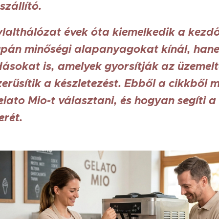
zállító.
ylalthálózat évek óta kiemelkedik a kezd
pán minőségi alapanyagokat kínál, han
ásokat is, amelyek gyorsítják az üzemelt
szerűsítik a készletezést. Ebből a cikkből
elato Mio-t választani, és hogyan segíti 
erét.