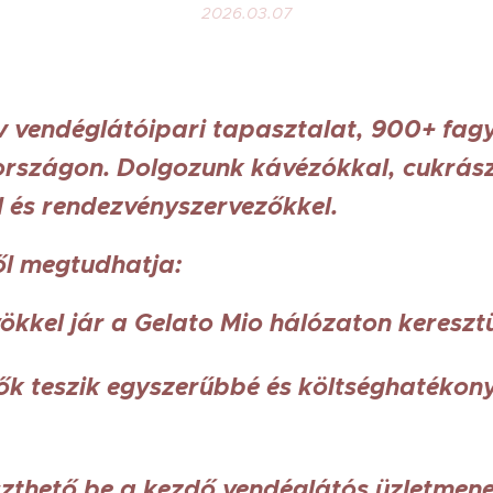
2026.03.07
v vendéglátóipari tapasztalat, 900+ fag
rszágon. Dolgozunk kávézókkal, cukrás
 és rendezvényszervezőkkel.
ől megtudhatja:
yökkel jár a Gelato Mio hálózaton keresztü
ők teszik egyszerűbbé és költséghatéko
szthető be a kezdő vendéglátós üzletmen