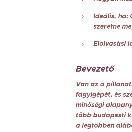
Ideális, ha
szeretne me
Elolvasási i
Bevezető
Van az a pillana
fagyigépét, és sz
minőségi alapany
több budapesti k
a legtöbben alábe