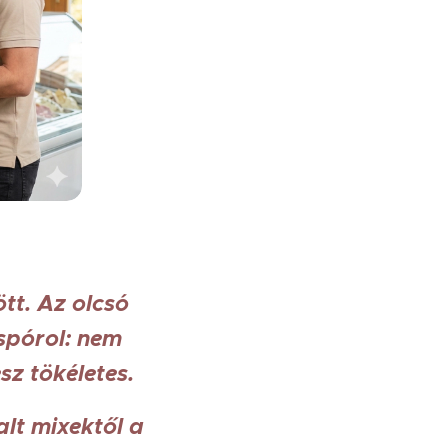
tt. Az olcsó
spórol: nem
sz tökéletes.
lt mixektől a