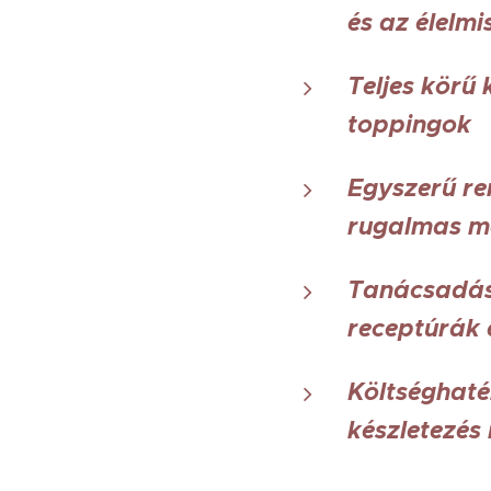
és az élelm
Teljes körű
toppingok
Egyszerű ren
rugalmas m
Tanácsadás
receptúrák 
Költséghaté
készletezés