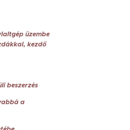
ylaltgép üzembe
zdákkal, kezdő
li beszerzés
nyabbá a
etébe