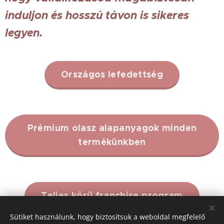
induljon és hosszú távon is sikeres
legyen.
Országos lefedettség
Prémium olasz alapanyagok minden
termékünkben
Teljes körű franchise program
Sütiket használunk, hogy biztosítsuk a weboldal megfelelő