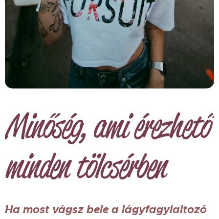
Minőség, ami érezhető
minden tölcsérben
Ha most vágsz bele a lágyfagylaltozó