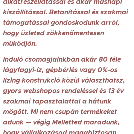
alkatrészellátással és akár másnapi
kiszállítással. Betanítással és szakmai
támogatással gondoskodunk arról,
hogy üzleted zökkenőmentesen
működjön.
Induló csomagjainkban akár 80 féle
lágyfagyi-íz, gépbérlés vagy 0%-os
lízing konstrukció közül választhatsz,
gyors webshopos rendeléssel és 13 év
szakmai tapasztalattal a hátunk
mögött. Mi nem csupán termékeket
adunk — végig Melletted maradunk,
hogy vállalkozásod magabiztosan