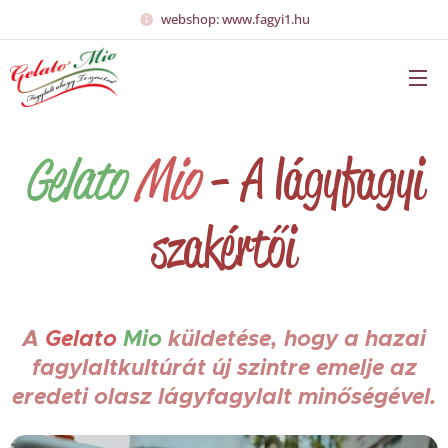
webshop: www.fagyi1.hu
Gelato
Mio
- A lágyfagyi
szakértői
A
Gelato
Mio
küldetése, hogy a hazai
fagylaltkultúrát új szintre emelje az
eredeti olasz lágyfagylalt minőségével.