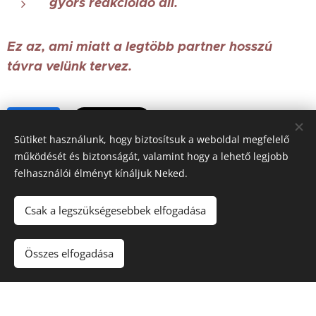
gyors reakcióidő áll.
Ez az, ami miatt a legtöbb partner hosszú
távra velünk tervez.
Share
Sütiket használunk, hogy biztosítsuk a weboldal megfelelő
működését és biztonságát, valamint hogy a lehető legjobb
felhasználói élményt kínáljuk Neked.
Csak a legszükségesebbek elfogadása
A képeket biztosította:
Pexels
Összes elfogadása
Az oldalt a
Webnode
működteti
Sütik
Készítsd el weboldaladat ingyen!